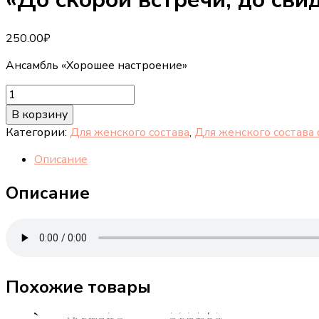
250.00
₽
Ансамбль «Хорошее настроение»
Количество
товара
В корзину
"До
Категории:
Для женского состава
,
Для женского состава
скорой
встречи,
Описание
до
свидания"
Описание
Похожие товары