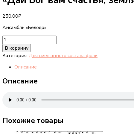
250.00
₽
Ансамбль «Белояр»
Количество
товара
В корзину
"Дай
Категория:
Для смешанного состава фолк
Бог
вам
Описание
счастья,
земляки"
Описание
Похожие товары