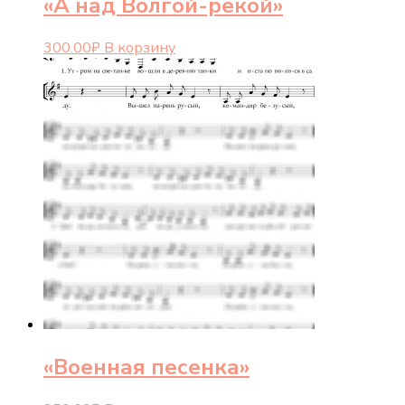
«А над Волгой-рекой»
300.00
₽
В корзину
«Военная песенка»