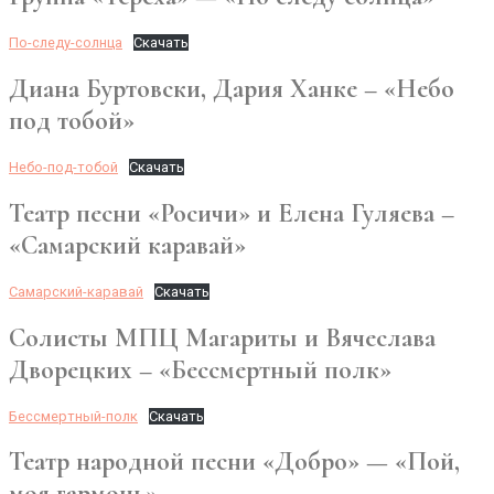
По-следу-солнца
Скачать
Диана Буртовски, Дария Ханке – «Небо
под тобой»
Небо-под-тобой
Скачать
Театр песни «Росичи» и Елена Гуляева –
«Самарский каравай»
Самарский-каравай
Скачать
Солисты МПЦ Магариты и Вячеслава
Дворецких – «Бессмертный полк»
Бессмертный-полк
Скачать
Театр народной песни «Добро» — «Пой,
моя гармонь»